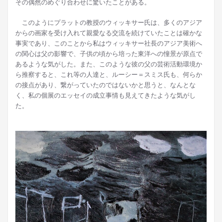
その偶然のめぐり合わせに驚いたことがある。
このようにプラットの教授のウィッキサー氏は、多くのアジア
からの画家を受け入れて親愛なる交流を続けていたことは確かな
事実であり、このことから私はウィッキサー社長のアジア美術へ
の関心は父の影響で、子供の頃から培った東洋への憧景が原点で
あるような気がした。また、このような彼の父の芸術活動環境か
ら推察すると、これ等の人達と、ルーシー＝スミス氏も、何らか
の接点があり、繋がっていたのではないかと思うと、なんとな
く、私の個展のエッセイの成立事情も見えてきたような気がし
た。