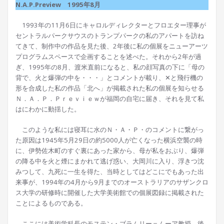
N.A.P.Preview 1995年8月
1993年の11月6日にキャロルディレクターとフロエター理事が
セントラルパークサウスのトランプパークの私のアパートを訪ね
てきて、制作中の作品を見た後、2年後に私の個展をニューアーツ
プログラムスペースで企画することを述べた。それから2年が過
ぎ、1995年の8月、渡米直前になると、私の顔写真の下に「母の
背で、火と爆弾の中を・・・」とコメントが載り、✕と飛行機の
形を合成した私の作品「北へ」が掲載された私の個展を知らせる
Ｎ．Ａ．Ｐ．Ｐｒｅｖｉｅｗが福岡の自宅に届き、それを見て私
はにわかに動揺した。
このような私には寝耳に水のＮ・Ａ・Ｐ・のコメントに繋がっ
た原因は1945年5月29日の約5000人が亡くなった横浜空襲の時
に、伊勢佐木町のすぐ裏にあった家から、母が私をおぶり、爆弾
の降る中を火と煙にまかれて逃げ惑い、大岡川に入り、浮きつ沈
みつして、九死に一生を得た、当時としてはどこにでもあった出
来事が、1994年の4月から9月までのオーストラリアのサザンクロ
ス大学の研修時に開催した大学美術館での個展図録に掲載された
ことによるものである。
ここには美術学科長のモステン・ブラムリー＝ムーア教授、後