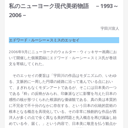
私のニューヨーク現代美術物語 －1993～
2006－
宇田川宣人
エドワード・ルーシー＝スミスのエッセイ
2006年9月にニューヨークのウォルター・ウィッキサー画廊にお
いて開催した個展図録にエドワード・ルーシー＝スミス氏が巻頭
文を寄稿してくれた。
そのエッセイの要旨は「宇田川の作品はモダニズムの、いわゆ
る、文脈的に一周した円環の経路に沿って進んでいる点におい
て、まぎれもなくモダンアートであるが、そこには日本美の一つ
である『粋』の反映がみられ、印象派などに影響を与えた日本の
感性の核が形づくられた根源的な価値観である、真の美は本質的
に不完全で不十分のなかに存在する、という日本の伝統的芸術の
根本となる概念を具現化している。その非常に独創的な作品が西
洋人が多くの点で全く異なる美的問題と先入概念を再び議論し始
めている今、届く。」という内容で、日本美に敬意を払う観点か