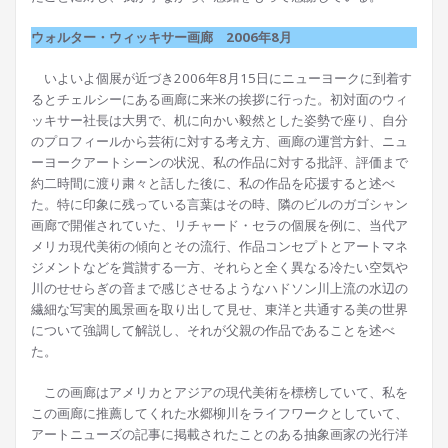
ウォルター・ウィッキサー画廊 2006年8月
いよいよ個展が近づき2006年8月15日にニューヨークに到着す
るとチェルシーにある画廊に来米の挨拶に行った。初対面のウィ
ッキサー社長は大男で、机に向かい毅然とした姿勢で座り、自分
のプロフィールから芸術に対する考え方、画廊の運営方針、ニュ
ーヨークアートシーンの状況、私の作品に対する批評、評価まで
約二時間に渡り粛々と話した後に、私の作品を応援すると述べ
た。特に印象に残っている言葉はその時、隣のビルのガゴシャン
画廊で開催されていた、リチャード・セラの個展を例に、当代ア
メリカ現代美術の傾向とその流行、作品コンセプトとアートマネ
ジメントなどを賞讃する一方、それらと全く異なる冷たい空気や
川のせせらぎの音まで感じさせるようなハドソン川上流の水辺の
繊細な写実的風景画を取り出して見せ、東洋と共通する美の世界
について強調して解説し、それが父親の作品であることを述べ
た。
この画廊はアメリカとアジアの現代美術を標榜していて、私を
この画廊に推薦してくれた水郷柳川をライフワークとしていて、
アートニューズの記事に掲載されたことのある抽象画家の光行洋