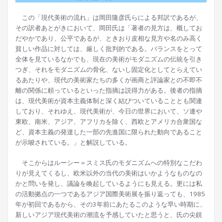
この「現代美術の流れ」は岡田隆彦氏らによる邦訳であるが、
その訳者あとがきにおいて、岡田氏は「著者の見方は、概してお
だやかであり、公平であるが、ときおり皮相な見方や名のみ高く
貧しい作品に対しては、厳しく批判的である。バランスをとって
全体を見ているなかでも、現在の美術がモダニズムの伝統を引き
つぎ、それをモダニズムの骨化、ないし固定化としてとらえてい
るあたりや、現代の美術家たちの多くが画商と評論家との不即不
離の関係に頼っているといった指摘は説得力がある。後者の指摘
は、現代美術が資本主義体制と深く結びついていることとも関連
しており、それゆえ、現代美術が、今日の世界において、ソ連や
東欧、南米、アジア、アフリカを除く、西欧とアメリカ合衆国な
ど、資本主義の発達した一部の先進国に限られた動向であること
が示唆されている。」と解説している。
そこからはルーシー＝スミス氏のモダニズムへの特別なこだわ
りが見えてくるし、欧米以外の当代の美術はいかようなものなの
かと問いを発し、議論を喚起しているようにも見える。更には私
の活動拠点の一つであるアジア国際美術展を振り返っても、1985
年が初回であるから、その3年前にあたるこのような早い時期に、
新しいアジア現代美術の潮流を予感していたと思うと、氏の尖鋭