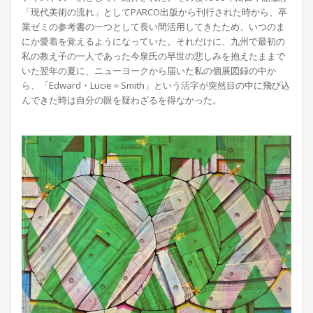
「現代美術の流れ」としてPARCO出版から刊行された時から、卒
業ゼミの参考書の一つとして長い間活用してきたため、いつのま
にか愛着を覚えるようになっていた。それだけに、九州で最初の
私の教え子の一人であった今泉氏の早世の悲しみを抱えたままで
いた翌年の夏に、ニューヨークから届いた私の個展図録の中か
ら、「Edward・Lucie＝Smith」という活字が突然目の中に飛び込
んできた時は自分の眼を疑わざるを得なかった。