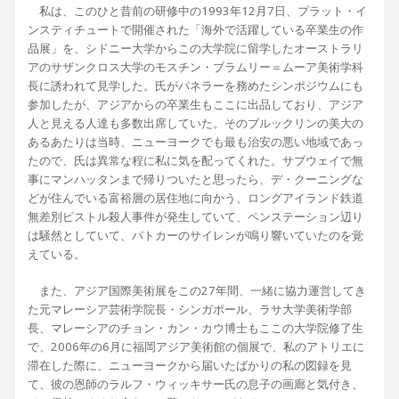
私は、このひと昔前の研修中の1993年12月7日、プラット・イ
ンスティチュートで開催された「海外で活躍している卒業生の作
品展」を、シドニー大学からこの大学院に留学したオーストラリ
アのサザンクロス大学のモスチン・ブラムリー＝ムーア美術学科
長に誘われて見学した。氏がパネラーを務めたシンポジウムにも
参加したが、アジアからの卒業生もここに出品しており、アジア
人と見える人達も多数出席していた。そのブルックリンの美大の
あるあたりは当時、ニューヨークでも最も治安の悪い地域であっ
たので、氏は異常な程に私に気を配ってくれた。サブウェイで無
事にマンハッタンまで帰りついたと思ったら、デ・クーニングな
どが住んでいる富裕層の居住地に向かう、ロングアイランド鉄道
無差別ピストル殺人事件が発生していて、ペンステーション辺り
は騒然としていて、パトカーのサイレンが鳴り響いていたのを覚
えている。
また、アジア国際美術展をこの27年間、一緒に協力運営してき
た元マレーシア芸術学院長・シンガポール、ラサ大学美術学部
長、マレーシアのチョン・カン・カウ博士もここの大学院修了生
で、2006年の6月に福岡アジア美術館の個展で、私のアトリエに
滞在した際に、ニューヨークから届いたばかりの私の図録を見
て、彼の恩師のラルフ・ウィッキサー氏の息子の画廊と気付き、