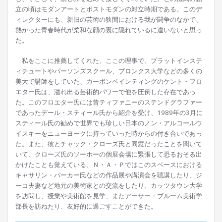
立の頃はモダンアートとポストモダンの対立時期である。このデ
ィレクターにも、新旧の芸術の狭間における我が闘争のなかで、
熱かった青春時代が柔和な顔の裏に隠れているに違いないと思っ
た。
私をここに推薦してくれた、ここの理事で、プラットインステ
ィチュートやパーソンズスクール、ブロンクス大学などの多くの
美大で講師をしていた、カーボンペインティングのケント・フロ
エター氏は、溢れ出る芸術的パワーで他を圧倒した存在であっ
た。このフロエター氏には昔ティファニーのステンドグラファー
であったデール・スティール氏から紹介を受け、1989年の3月に
スティール氏の勧めで世界でも珍しい日本のノン・アルコールウ
イスキーをニューヨークに持っていった時からの付き合いであっ
た。また、彼とチャック・クローズ氏と同窓だったことを聞いて
いて、クローズ氏のソーホーの個展会場に緊張して恐るおそる出
かけたことも覚えている。Ｎ・Ａ・Ｐではこのスペースにおける
キャサリン・パーカー氏などの作品展や講演会を聴講したり、ジ
ーコ夫妻など地元の美術家との交流をしたり、カッツタウン大学
を訪問し、授業や美術館を見学、またアーサー・ブルーム美術学
部長を訪ねたり、友好的に過ごすことができた。