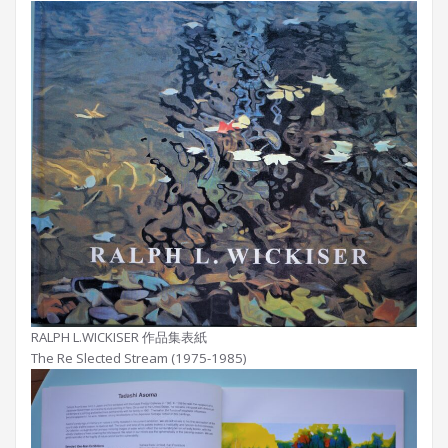
RALPH L.WICKISER 作品集表紙
The Re Slected Stream (1975-1985)