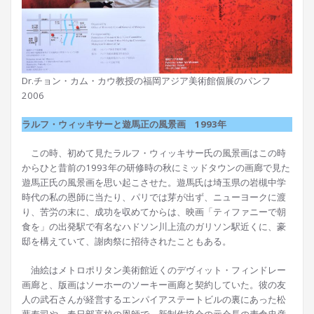
Dr.チョン・カム・カウ教授の福岡アジア美術館個展のパンフ
2006
ラルフ・ウィッキサーと遊馬正の風景画 1993年
この時、初めて見たラルフ・ウィッキサー氏の風景画はこの時
からひと昔前の1993年の研修時の秋にミッドタウンの画廊で見た
遊馬正氏の風景画を思い起こさせた。遊馬氏は埼玉県の岩槻中学
時代の私の恩師に当たり、パリでは芽が出ず、ニューヨークに渡
り、苦労の末に、成功を収めてからは、映画「ティファニーで朝
食を」の出発駅で有名なハドソン川上流のガリソン駅近くに、豪
邸を構えていて、謝肉祭に招待されたこともある。
油絵はメトロポリタン美術館近くのデヴィット・フィンドレー
画廊と、版画はソーホーのソーキー画廊と契約していた。彼の友
人の武石さんが経営するエンパイアステートビルの裏にあった松