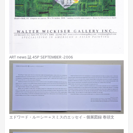
ART news 誌 45P SEPTEMBER -2006
エドワード・ルーシー＝スミスのエッセイ－個展図録 巻頭文