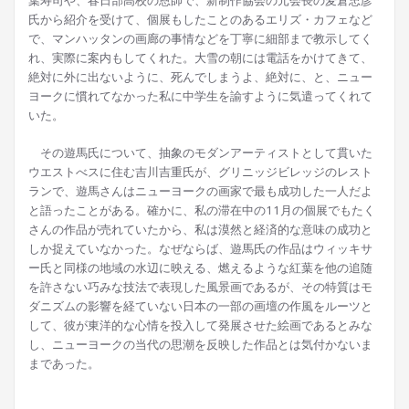
葉寿司や、春日部高校の恩師で、新制作協会の元会長の麦倉忠彦
氏から紹介を受けて、個展もしたことのあるエリズ・カフェなど
で、マンハッタンの画廊の事情などを丁寧に細部まで教示してく
れ、実際に案内もしてくれた。大雪の朝には電話をかけてきて、
絶対に外に出ないように、死んでしまうよ、絶対に、と、ニュー
ヨークに慣れてなかった私に中学生を諭すように気遣ってくれて
いた。
その遊馬氏について、抽象のモダンアーティストとして貫いた
ウエストべスに住む吉川吉重氏が、グリニッジビレッジのレスト
ランで、遊馬さんはニューヨークの画家で最も成功した一人だよ
と語ったことがある。確かに、私の滞在中の11月の個展でもたく
さんの作品が売れていたから、私は漠然と経済的な意味の成功と
しか捉えていなかった。なぜならば、遊馬氏の作品はウィッキサ
ー氏と同様の地域の水辺に映える、燃えるような紅葉を他の追随
を許さない巧みな技法で表現した風景画であるが、その特質はモ
ダニズムの影響を経ていない日本の一部の画壇の作風をルーツと
して、彼が東洋的な心情を投入して発展させた絵画であるとみな
し、ニューヨークの当代の思潮を反映した作品とは気付かないま
まであった。