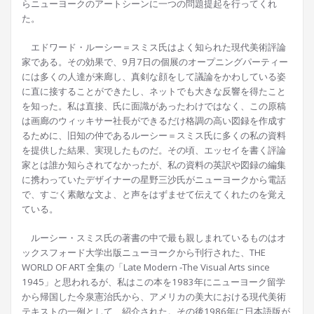
らニューヨークのアートシーンに一つの問題提起を行ってくれ
た。
エドワード・ルーシー＝スミス氏はよく知られた現代美術評論
家である。その効果で、9月7日の個展のオープニングパーティー
には多くの人達が来廊し、真剣な顔をして議論をかわしている姿
に直に接することができたし、ネットでも大きな反響を得たこと
を知った。私は直接、氏に面識があったわけではなく、この原稿
は画廊のウィッキサー社長ができるだけ格調の高い図録を作成す
るために、旧知の仲であるルーシー＝スミス氏に多くの私の資料
を提供した結果、実現したものだ。その頃、エッセイを書く評論
家とは誰か知らされてなかったが、私の資料の英訳や図録の編集
に携わっていたデザイナーの星野三沙氏がニューヨークから電話
で、すごく素敵な文よ、と声をはずませて伝えてくれたのを覚え
ている。
ルーシー・スミス氏の著書の中で最も親しまれているものはオ
ックスフォード大学出版ニューヨークから刊行された、THE
WORLD OF ART 全集の「Late Modern ‐The Visual Arts since
1945」と思われるが、私はこの本を1983年にニューヨーク留学
から帰国した今泉憲治氏から、アメリカの美大における現代美術
テキストの一例として、紹介された。その後1986年に日本語版が