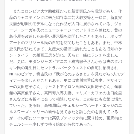
またコロンビア大学助教授だった新妻実氏から電話があり、作
品のキャスティングに来た絹谷幸二芸大教授等と一緒に、新妻実
夫妻が彫刻のモデルになった作品が入口に展示されている、ジョ
ージ・シーガル氏のニュージャージーのアトリエを兼ねた、昔の
鳥小屋を改造した細長い展示場を訪問したこともあるし、ポップ
アートのマリソール氏の自宅を訪問したこともある。また、中林
忠良氏が訪ねてきて、九産大の講演に訪れたこともある旧知のケ
ン・タイラーの版画工房を訪ね、氏らと一緒にランチを楽しん
だ。更に、モダンジャズピアニスト穐吉敏子さんからは夫のタバ
キン氏の誕生日にセントラルパークウエストの自宅に招待され、
NHKのビデオ、穐吉氏の『我が心のふるさと』を見ながら5人でデ
ィナーを楽しんだこともある。更には古川吉重氏夫妻、デザイナ
ーの太田恵子さん、キャストアイロン画廊の太田房子さん、領事
館の高原俊子さん、高田寿八郎夫妻、エリズ・カフェの山口絵里
さんなどにも折々に会って相談しながら、この街にも次第に慣れ
ていった。ある時、高橋周氏がチェルシーでハード・エッジのエ
ルスワーズ・ケリーの新作を見てきたと話したのを覚えている
が、その頃にソーホーは高級ブティック街に変り始め、画廊街は
チェルシーへ少しずつ移り始めた時代であった。