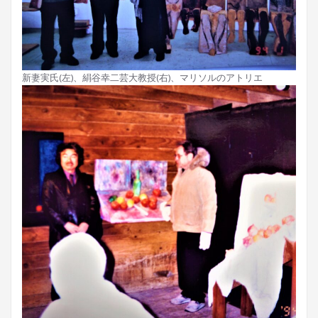
新妻実氏(左)、絹谷幸二芸大教授(右)、マリソルのアトリエ