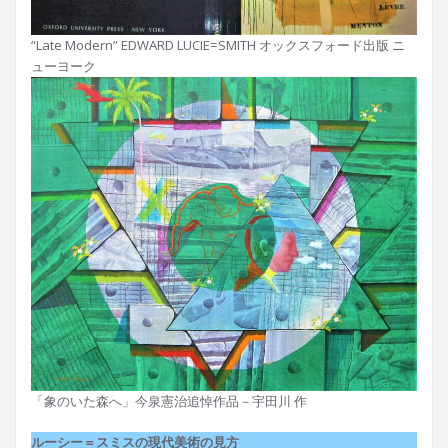
“Late Modern” EDWARD LUCIE=SMITH オックスフォード出版 ニ
ューヨーク
「象のいた森へ」今泉憲治追悼作品－宇田川 作
ルーシー＝スミスの現代美術の見方