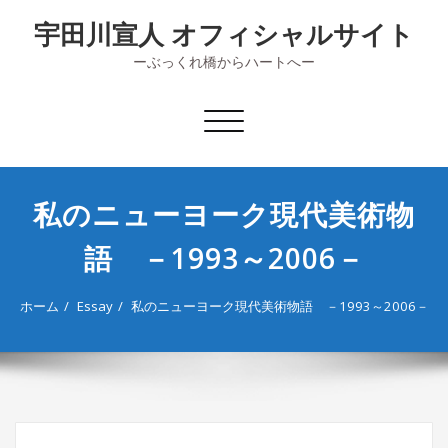
内
宇田川宣人 オフィシャルサイト
容
を
ーぶっくれ橋からハートへー
ス
キ
ッ
ナ
プ
ビ
ゲ
ー
私のニューヨーク現代美術物
シ
ョ
語 －1993～2006－
ン
切
り
ホーム
Essay
私のニューヨーク現代美術物語 －1993～2006－
替
え