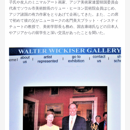
子氏や友人のミニマルアート画家、アジア美術家連盟韓国委員会
代表でソウル市美術館長のリュー・ヒーヨン芸術院会員はじめ、
アジア諸国の有力作家をとりあげて企画してきた。また、この席
で初めて彼の父がニューヨークの名門美大プラット・インスティ
チュートの教授で、美術学部長も務め、国吉康雄氏などの日本人
やアジアからの留学生と深い交流があったことを聞いた。