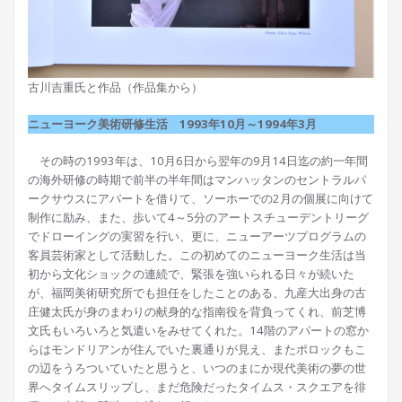
古川吉重氏と作品（作品集から）
ニューヨーク美術研修生活 1993年10月～1994年3月
その時の1993年は、10月6日から翌年の9月14日迄の約一年間
の海外研修の時期で前半の半年間はマンハッタンのセントラルパ
ークサウスにアパートを借りて、ソーホーでの2月の個展に向けて
制作に励み、また、歩いて4～5分のアートスチューデントリーグ
でドローイングの実習を行い、更に、ニューアーツプログラムの
客員芸術家として活動した。この初めてのニューヨーク生活は当
初から文化ショックの連続で、緊張を強いられる日々が続いた
が、福岡美術研究所でも担任をしたことのある、九産大出身の古
庄健太氏が身のまわりの献身的な指南役を背負ってくれ、前芝博
文氏もいろいろと気遣いをみせてくれた。14階のアパートの窓か
らはモンドリアンが住んでいた裏通りが見え、またポロックもこ
の辺をうろついていたと思うと、いつのまにか現代美術の夢の世
界へタイムスリップし、まだ危険だったタイムス・スクエアを徘