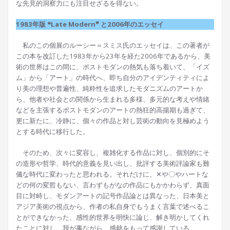
な先見的洞察力にも注目せざるを得ない。
1983年版 ❝Late Modern❞ と2006年のエッセイ
私のこの個展のルーシー＝スミス氏のエッセイは、この著者が
この本を改訂した1983年から23年を経た2006年であるから、美
術の世界はこの間に、ポストモダンの熱気も落ち着いて、「イズ
ム」から「アート」の時代へ、即ち自分のアイデンティティによ
り美の理想や普遍性、純粋性を追求したモダニズムのアートか
ら、他者や社会との関係から生まれる多様、多元的な考えや情緒
などを主張するポストモダンのアートの熱狂的高揚期も過ぎて、
更に新たに、冷静に、個々の作品と対し芸術の動向を見極めよう
とする時代に移行した。
そのため、次々に変容し、複雑化する作品に対し、個別的にそ
の造形や哲学、時代的意義を見い出し、批評する美術評論家も難
儀な時代に変わったと思われる。それだけに、✕や〇やハートな
どの何の変哲もない、言わずもがなの作品にもかかわらず、真面
目に対峙し、モダンアートの記号作品論とは異なった、日本美と
アジア美術の視点から、作者の私自身でもうまく言葉で述べるこ
とができなかった、感性的世界を明快に論じ、解き明かしてくれ
たことに対し、我が事ながら、感銘をもって感謝している。