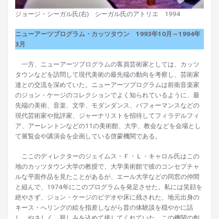
ジョージ・シーガル氏(右) シーガル氏のアトリエ 1994
ニューアーツプログラム・カッツタウン 1993年10月～1994年
3月
一方、ニューアーツプログラムの客員芸術家としては、カッツ
タウンなどを訪問して現代美術の最先端の動向を考察し、芸術家
達との交流を深めていた。ニューアーツプログラムは前衛音楽家
のジョン・ケージのコレクションでよく知られているように、最
先端の美術、音楽、文学、モダンダンス、パフォーマンスなどの
現代芸術家や批評家、ジャーナリストを招待してフィラデルフィ
ア、アーレントンなどの11の美術館、大学、教会などを会場とし
て展覧会や講演会を企画している啓蒙機関である。
ここのディレクターのジェイムス・Ｆ・Ｌ・キャロル氏はこの
地のカッツタウン大学の教授で、大学美術館で彼のコンセプチャ
ルな平面作品を見たことがあるが、エール大学などの同窓の仲間
と組んで、1974年にこのプログラムを発足させた。私には笑顔を
絶やさず、ジョン・ケージのビデオや床に残された、地元出身の
キース・へリングの絵を指差しながら昔の体験談を穏やかに話
し、やさしく、親しみを込めて接してくれていた。この機関の創