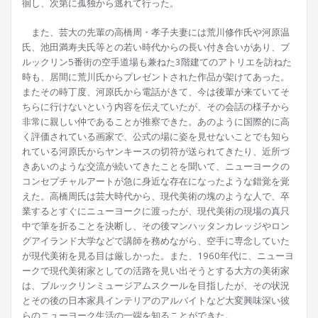
徊し、次第に孤独から逃れて行った。
また、芸大の先輩の高橋周・孝子夫妻には荒川修作氏や河原温
氏、池田満寿夫氏等との若い時代からの長い付き合いがあり、ブ
ルックリン5番街の空手道場も兼ねた3階建てのアトリエを訪ねた
時も、居間に荒川氏からプレゼントされた作品が架けてあった。
またその時丁度、河原氏から電話がきて、今は後輩が来ていてそ
ちらに行けないという内容を伝えていたが、その会話の様子から
非常に親しい仲であることが推察できた。あのように国際的に高
く評価されている画家で、公式の場に姿を見せないことでも知ら
れている河原氏からヤンキースの切符が送られてきたり、近所づ
きあいのような交流が続いてきたことを聞いて、ニューヨークの
コンセプチャルアートが急に身近な存在になったような錯覚を覚
えた。高橋周氏は芸大時代から、現代美術の塊のような人で、卒
業するとすぐにニューヨークに渡ったが、現代美術の現場の真只
中で筆を折ることを決断し、その後マンハッタンカレッジやロン
グアイランド大学などで講師を務めながら、空手に専念していた
が現代美術を見る目は厳しかった。また、1960年代に、ニューヨ
ークで現代美術家としての活路を見い出そうとする大方の美術家
は、ブルックリンミュージアムスクールを目指したが、その状況
とその後の日本家具インテリアのアルバイトなど大変興味深い彼
らのニューヨーク生活の一端を知ることができた。